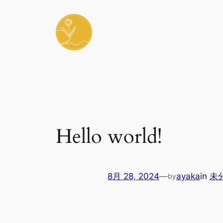
内
容
を
ス
キ
ッ
プ
Hello world!
8月 28, 2024
—
ayaka
in
未
by